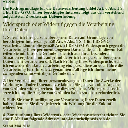
werden.
Die Rechtsgrundlage für die Datenverarbeitung bildet Art. 6 Abs. 1 S.
1 lit. f DS-GVO. Unser berechtigtes Interesse folgt aus den vorstehend
aufgelisteten Zwecken zur Datenerhebung.
Widerspruch oder Widerruf gegen die Verarbeitung
Ihrer Daten
1. Sofern ich Ihre personenbezogenen Daten auf Grundlage von
berechtigten Interessen gemäß Art. 6 Abs. 1 S. 1 lit. f DSGVO
verarbeite, können Sie gemäß Art. 21 DS-GVO Widerspruch gegen die
Verarbeitung Ihrer personenbezogenen Daten einlegen. In diesem Fall
teilen Sie mir bitte die Gründe – die sich aus Ihrer besonderen
Situation ergeben – mit, aufgrund derer ich Ihre personenbezogenen
Daten nicht verarbeiten soll. Nach Prüfung Ihres Widerspruchs stelle
ich entweder die Datenverarbeitung ein, passe diese an oder führe die
Verarbeitung fort. In zuletzt genannten Fall lege ich Ihnen meine
zwingenden schutzwürdigen Gründe dar.
2. Der Verarbeitung Ihrer personenbezogenen Daten für Zwecke der
Werbung und/oder Datenanalyse können Sie jederzeit ohne Angabe
von Gründen widersprechen. Ihr diesbezügliches Widerspruchsrecht
setze ich um; die Angabe von Gründen ist hierzu nicht erforderlich.
3. Falls Sie eine Einwilligung zur Verarbeitung Ihrer Daten erteilt
haben, können Sie diese jederzeit mit Wirkung für die Zukunft
widerrufen.
4. Zur Ausübung Ihres Widerrufs- oder Widerspruchsrecht richten Sie
eine E-Mail an folgende Adresse: info@naturheilpraxis-sah.de.
Stand Mai 2018