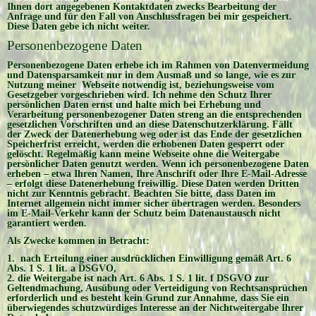
Ihnen dort angegebenen Kontaktdaten zwecks Bearbeitung der
Anfrage und für den Fall von Anschlussfragen bei mir gespeichert.
Diese Daten gebe ich nicht weiter.
Personenbezogene Daten
Personenbezogene Daten erhebe ich im Rahmen von Datenvermeidung
und Datensparsamkeit nur in dem Ausmaß und so lange, wie es zur
Nutzung meiner Webseite notwendig ist, beziehungsweise vom
Gesetzgeber vorgeschrieben wird. Ich nehme den Schutz Ihrer
persönlichen Daten ernst und halte mich bei Erhebung und
Verarbeitung personenbezogener Daten streng an die entsprechenden
gesetzlichen Vorschriften und an diese Datenschutzerklärung. Fällt
der Zweck der Datenerhebung weg oder ist das Ende der gesetzlichen
Speicherfrist erreicht, werden die erhobenen Daten gesperrt oder
gelöscht. Regelmäßig kann meine Webseite ohne die Weitergabe
persönlicher Daten genutzt werden. Wenn ich personenbezogene Daten
erheben – etwa Ihren Namen, Ihre Anschrift oder Ihre E-Mail-Adresse
– erfolgt diese Datenerhebung freiwillig. Diese Daten werden Dritten
nicht zur Kenntnis gebracht. Beachten Sie bitte, dass Daten im
Internet allgemein nicht immer sicher übertragen werden. Besonders
im E-Mail-Verkehr kann der Schutz beim Datenaustausch nicht
garantiert werden.
Als Zwecke kommen in Betracht:
1. nach Erteilung einer ausdrücklichen Einwilligung gemäß Art. 6
Abs. 1 S. 1 lit. a DSGVO,
2. die Weitergabe ist nach Art. 6 Abs. 1 S. 1 lit. f DSGVO zur
Geltendmachung, Ausübung oder Verteidigung von Rechtsansprüchen
erforderlich und es besteht kein Grund zur Annahme, dass Sie ein
überwiegendes schutzwürdiges Interesse an der Nichtweitergabe Ihrer