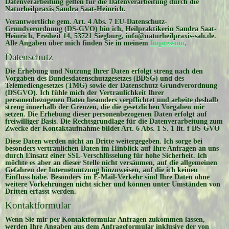
Datenverarbeitung gelten für die Datenverarbeitung durch die
Naturheilpraxis Sandra Saat-Heinrich.
Verantwortliche gem. Art. 4 Abs. 7 EU-Datenschutz-
Grundverordnung (DS-GVO) bin ich, Heilpraktikerin Sandra Saat-
Heinrich, Freiheit 14, 53721 Siegburg, info@naturheilpraxis-sah.de.
Alle Angaben über mich finden Sie in meinem
Impressum
.
Datenschutz
Die Erhebung und Nutzung Ihrer Daten erfolgt streng nach den
Vorgaben des Bundesdatenschutzgesetzes (BDSG) und des
Telemediengesetzes (TMG) sowie der Datenschutz Grundverordnung
(DSGVO). Ich fühle mich der Vertraulichkeit Ihrer
personenbezogenen Daten besonders verpflichtet und arbeite deshalb
streng innerhalb der Grenzen, die die gesetzlichen Vorgaben mir
setzen. Die Erhebung dieser personenbezogenen Daten erfolgt auf
freiwilliger Basis. Die Rechtsgrundlage für die Datenverarbeitung zum
Zwecke der Kontaktaufnahme bildet Art. 6 Abs. 1 S. 1 lit. f DS-GVO
Diese Daten werden nicht an Dritte weitergegeben. Ich sorge bei
besonders vertraulichen Daten im Hinblick auf Ihre Anfragen an uns
durch Einsatz einer SSL-Verschlüsselung für hohe Sicherheit. Ich
möchte es aber an dieser Stelle nicht versäumen, auf die allgemeinen
Gefahren der Internetnutzung hinzuweisen, auf die ich keinen
Einfluss habe. Besonders im E-Mail-Verkehr sind Ihre Daten ohne
weitere Vorkehrungen nicht sicher und können unter Umständen von
Dritten erfasst werden.
Kontaktformular
Wenn Sie mir per Kontaktformular Anfragen zukommen lassen,
werden Ihre Angaben aus dem Anfrageformular inklusive der von