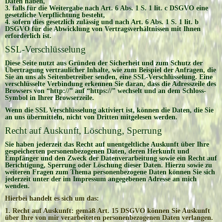
Daten haben,
3. falls für die Weitergabe nach Art. 6 Abs. 1 S. 1 lit. c DSGVO eine
gesetzliche Verpflichtung besteht,
4. sofern dies gesetzlich zulässig und nach Art. 6 Abs. 1 S. 1 lit. b
DSGVO für die Abwicklung von Vertragsverhältnissen mit Ihnen
erforderlich ist.
SSL-Verschlüsselung
Diese Seite nutzt aus Gründen der Sicherheit und zum Schutz der
Übertragung vertraulicher Inhalte, wie zum Beispiel der Anfragen, die
Sie an uns als Seitenbetreiber senden, eine SSL-Verschlüsselung. Eine
verschlüsselte Verbindung erkennen Sie daran, dass die Adresszeile des
Browsers von “http://” auf “https://” wechselt und an dem Schloss-
Symbol in Ihrer Browserzeile.
Wenn die SSL Verschlüsselung aktiviert ist, können die Daten, die Sie
an uns übermitteln, nicht von Dritten mitgelesen werden.
Recht auf Auskunft, Löschung, Sperrung
Sie haben jederzeit das Recht auf unentgeltliche Auskunft über Ihre
gespeicherten personenbezogenen Daten, deren Herkunft und
Empfänger und den Zweck der Datenverarbeitung sowie ein Recht auf
Berichtigung, Sperrung oder Löschung dieser Daten. Hierzu sowie zu
weiteren Fragen zum Thema personenbezogene Daten können Sie sich
jederzeit unter der im Impressum angegebenen Adresse an mich
wenden.
Hierbei handelt es sich um das:
1. Recht auf Auskunft: gemäß Art. 15 DSGVO können Sie Auskunft
über Ihre von mir verarbeiteten personenbezogenen Daten verlangen.