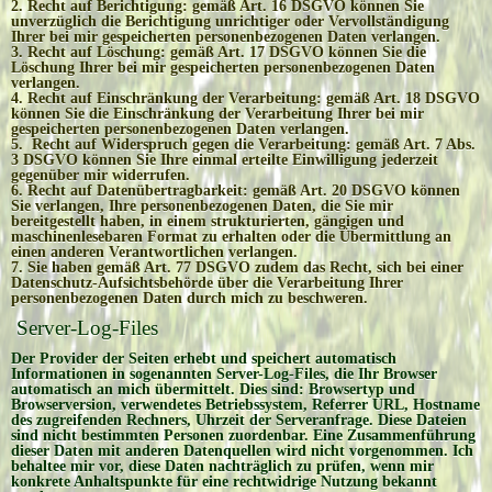
2. Recht auf Berichtigung: gemäß Art. 16 DSGVO können Sie
unverzüglich die Berichtigung unrichtiger oder Vervollständigung
Ihrer bei mir gespeicherten personenbezogenen Daten verlangen.
3. Recht auf Löschung: gemäß Art. 17 DSGVO können Sie die
Löschung Ihrer bei mir gespeicherten personenbezogenen Daten
verlangen.
4. Recht auf Einschränkung der Verarbeitung: gemäß Art. 18 DSGVO
können Sie die Einschränkung der Verarbeitung Ihrer bei mir
gespeicherten personenbezogenen Daten verlangen.
5. Recht auf Widerspruch gegen die Verarbeitung: gemäß Art. 7 Abs.
3 DSGVO können Sie Ihre einmal erteilte Einwilligung jederzeit
gegenüber mir widerrufen.
6. Recht auf Datenübertragbarkeit: gemäß Art. 20 DSGVO können
Sie verlangen, Ihre personenbezogenen Daten, die Sie mir
bereitgestellt haben, in einem strukturierten, gängigen und
maschinenlesebaren Format zu erhalten oder die Übermittlung an
einen anderen Verantwortlichen verlangen.
7. Sie haben gemäß Art. 77 DSGVO zudem das Recht, sich bei einer
Datenschutz-Aufsichtsbehörde über die Verarbeitung Ihrer
personenbezogenen Daten durch mich zu beschweren.
Server-Log-Files
Der Provider der Seiten erhebt und speichert automatisch
Informationen in sogenannten Server-Log-Files, die Ihr Browser
automatisch an mich übermittelt. Dies sind: Browsertyp und
Browserversion, verwendetes Betriebssystem, Referrer URL, Hostname
des zugreifenden Rechners, Uhrzeit der Serveranfrage. Diese Dateien
sind nicht bestimmten Personen zuordenbar. Eine Zusammenführung
dieser Daten mit anderen Datenquellen wird nicht vorgenommen. Ich
behaltee mir vor, diese Daten nachträglich zu prüfen, wenn mir
konkrete Anhaltspunkte für eine rechtwidrige Nutzung bekannt